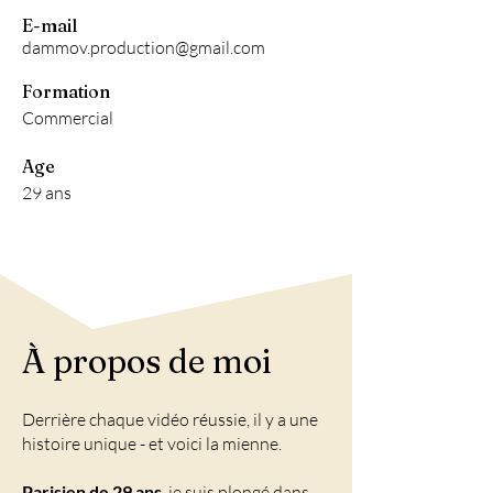
E-mail
dammov.production@gmail.com
Formation
Commercial
Age
29 ans
À propos de moi
Derrière chaque vidéo réussie, il y a une
histoire unique - et voici la mienne.
Parisien de 29 ans
, je suis plongé dans