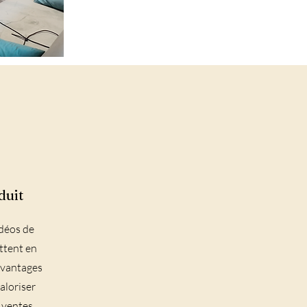
duit
idéos de
ttent en
 avantages
aloriser
 ventes.