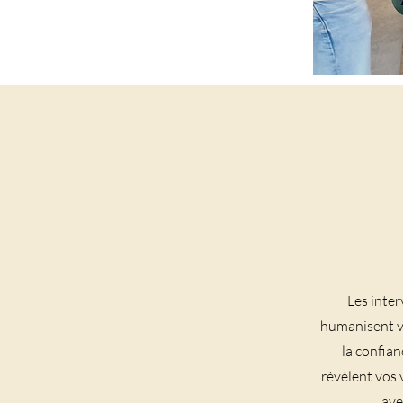
Les inte
humanisent vo
la confian
révèlent vos v
ave